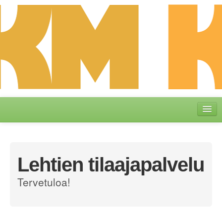
Etusivu
Omat tiedot
Lehtien tilaajapalvelu
Lehden tilaus
Tervetuloa!
Yhteydenotto